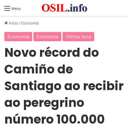
Menu
Inicio
/
Economía
Economía
Economía
Última hora
Novo récord do
Camiño de
Santiago ao recibir
ao peregrino
número 100.000