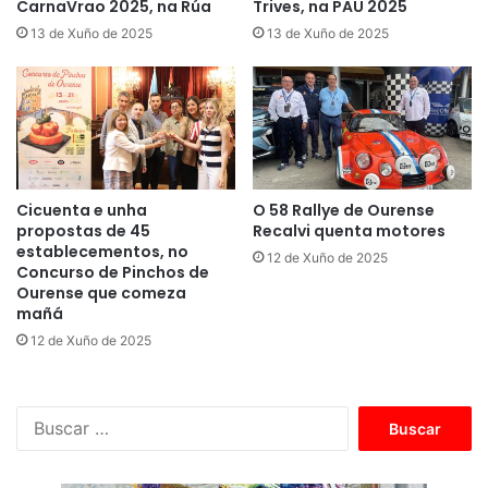
CarnaVrao 2025, na Rúa
Trives, na PAU 2025
13 de Xuño de 2025
13 de Xuño de 2025
Cicuenta e unha
O 58 Rallye de Ourense
propostas de 45
Recalvi quenta motores
establecementos, no
12 de Xuño de 2025
Concurso de Pinchos de
Ourense que comeza
mañá
12 de Xuño de 2025
B
u
s
c