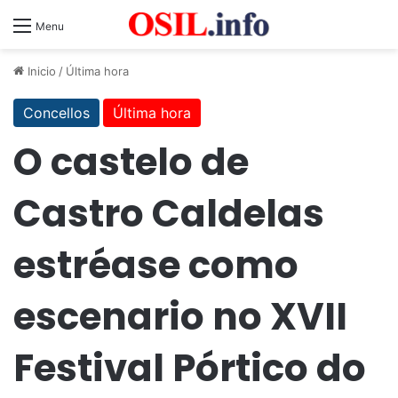
Menu
Inicio
/
Última hora
Concellos
Última hora
O castelo de
Castro Caldelas
estréase como
escenario no XVII
Festival Pórtico do