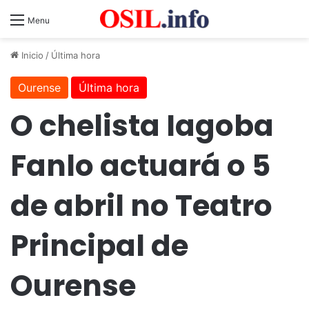
Menu
Inicio
/
Última hora
Ourense
Última hora
O chelista Iagoba
Fanlo actuará o 5
de abril no Teatro
Principal de
Ourense