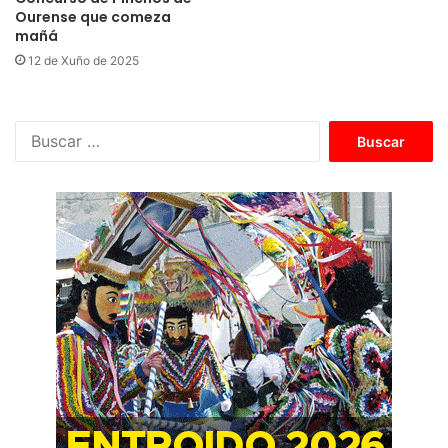
Ourense que comeza
mañá
12 de Xuño de 2025
B
u
s
c
a
r
: