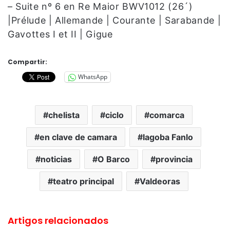
– Suite nº 6 en Re Maior BWV1012 (26´)
|Prélude | Allemande | Courante | Sarabande |
Gavottes I et II | Gigue
Compartir:
WhatsApp
chelista
ciclo
comarca
en clave de camara
Iagoba Fanlo
noticias
O Barco
provincia
teatro principal
Valdeoras
Artigos relacionados