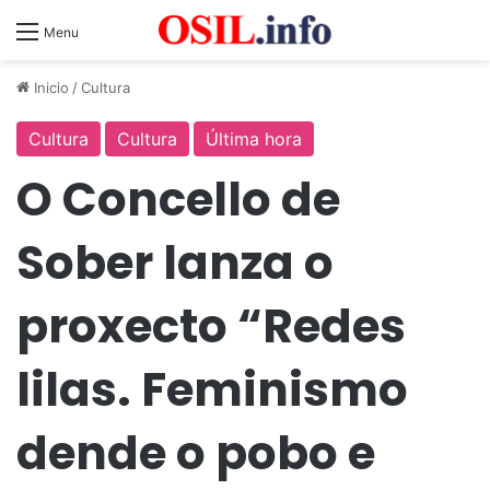
Menu
Inicio
/
Cultura
Cultura
Cultura
Última hora
O Concello de
Sober lanza o
proxecto “Redes
lilas. Feminismo
dende o pobo e