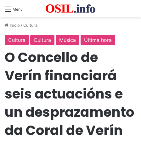
Menu
Inicio
/
Cultura
Cultura
Cultura
Música
Última hora
O Concello de
Verín financiará
seis actuacións e
un desprazamento
da Coral de Verín