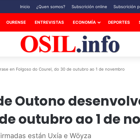
Inicio
¿Quen somos?
Subscrición online
Subscrición p
OURENSE
ENTREVISTAS
ECONOMÍA
DEPORTES
erase en Folgoso do Courel, do 30 de outubro ao 1 de novembro
 de Outono desenvolv
 de outubro ao 1 de 
nfirmadas están Uxía e Wöyza