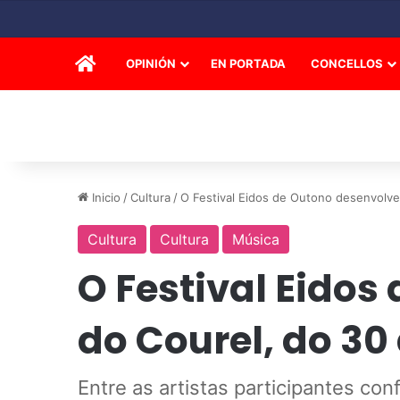
INICIO
OPINIÓN
EN PORTADA
CONCELLOS
Inicio
/
Cultura
/
O Festival Eidos de Outono desenvolv
Cultura
Cultura
Música
O Festival Eidos
do Courel, do 30
Entre as artistas participantes co