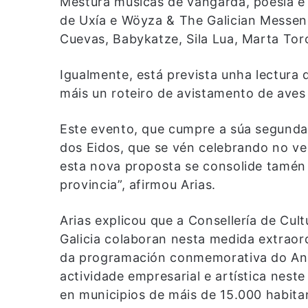
Mestura músicas de vangarda, poesía e 
de Uxía e Wöyza & The Galician Messeng
Cuevas, Babykatze, Sila Lua, Marta Toro
Igualmente, está prevista unha lectura 
máis un roteiro de avistamento de aves
Este evento, que cumpre a súa segunda 
dos Eidos, que se vén celebrando no v
esta nova proposta se consolide tamén 
provincia”, afirmou Arias.
Arias explicou que a Consellería de Cul
Galicia colaboran nesta medida extraor
da programación conmemorativa do Ano 
actividade empresarial e artística nest
en municipios de máis de 15.000 habitan