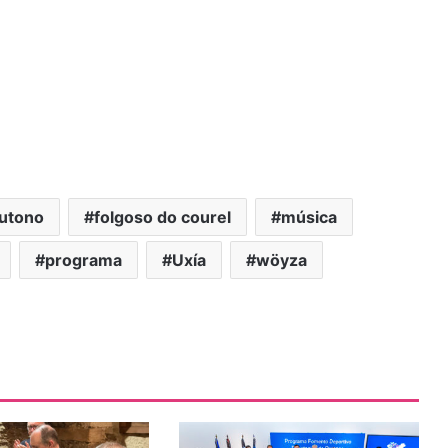
outono
folgoso do courel
música
programa
Uxía
wöyza