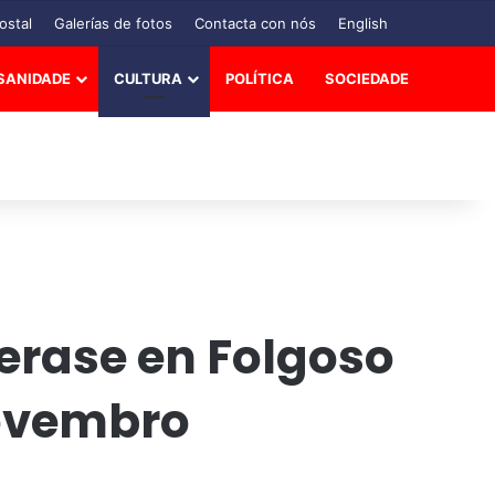
ostal
Galerías de fotos
Contacta con nós
English
SANIDADE
CULTURA
POLÍTICA
SOCIEDADE
erase en Folgoso
novembro