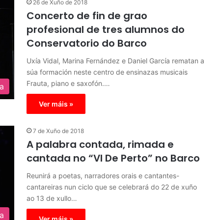
26 de Xuño de 2018
Concerto de fin de grao
profesional de tres alumnos do
Conservatorio do Barco
Uxía Vidal, Marina Fernández e Daniel García rematan a
súa formación neste centro de ensinazas musicais
Frauta, piano e saxofón.…
ra
Ver máis »
7 de Xuño de 2018
A palabra contada, rimada e
cantada no “VI De Perto” no Barco
Reunirá a poetas, narradores orais e cantantes-
cantareiras nun ciclo que se celebrará do 22 de xuño
ao 13 de xullo…
ra
Ver máis »