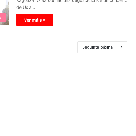
Xagoaza (O Barco), incluirá degustacións e un concerto
de Uxía…
a
Ver máis »
Seguinte páxina