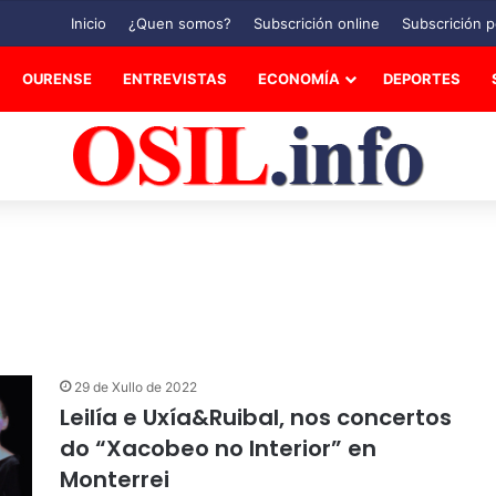
Inicio
¿Quen somos?
Subscrición online
Subscrición p
OURENSE
ENTREVISTAS
ECONOMÍA
DEPORTES
29 de Xullo de 2022
Leilía e Uxía&Ruibal, nos concertos
do “Xacobeo no Interior” en
Monterrei