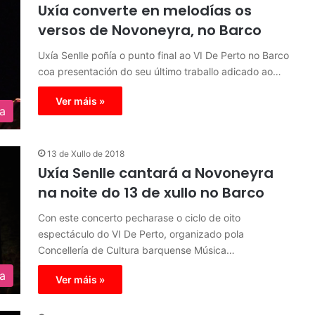
Uxía converte en melodías os
versos de Novoneyra, no Barco
Uxía Senlle poñía o punto final ao VI De Perto no Barco
coa presentación do seu último traballo adicado ao…
Ver máis »
ra
13 de Xullo de 2018
Uxía Senlle cantará a Novoneyra
na noite do 13 de xullo no Barco
Con este concerto pecharase o ciclo de oito
espectáculo do VI De Perto, organizado pola
Concellería de Cultura barquense Música…
ra
Ver máis »