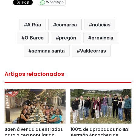
WhatsApp
A Rúa
comarca
noticias
O Barco
pregón
provincia
semana santa
Valdeorras
Artigos relacionados
Saen á venda as entradas
100% de aprobados no IES
para a cea popular do
Xermán Ancochea de