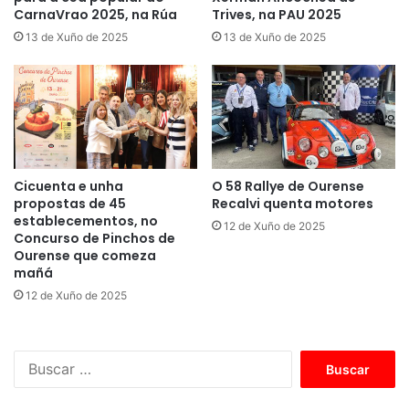
CarnaVrao 2025, na Rúa
Trives, na PAU 2025
13 de Xuño de 2025
13 de Xuño de 2025
Cicuenta e unha
O 58 Rallye de Ourense
propostas de 45
Recalvi quenta motores
establecementos, no
12 de Xuño de 2025
Concurso de Pinchos de
Ourense que comeza
mañá
12 de Xuño de 2025
B
u
s