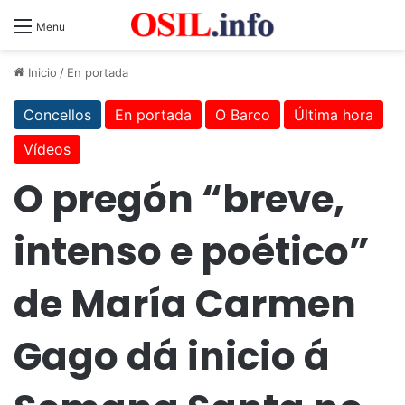
Menu
Inicio
/
En portada
Concellos
En portada
O Barco
Última hora
Vídeos
O pregón “breve,
intenso e poético”
de María Carmen
Gago dá inicio á