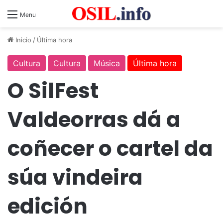
Menu
Inicio
/
Última hora
Cultura
Cultura
Música
Última hora
O SilFest
Valdeorras dá a
coñecer o cartel da
súa vindeira
edición