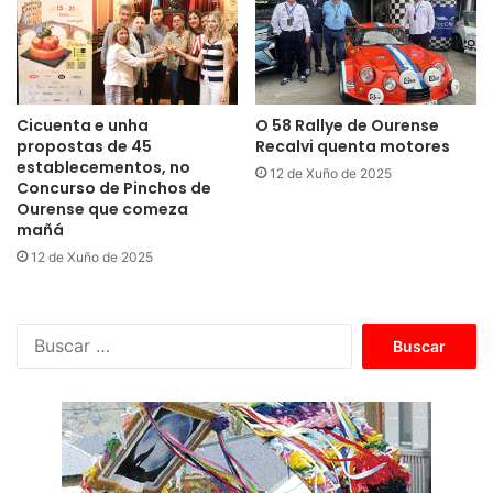
Cicuenta e unha
O 58 Rallye de Ourense
propostas de 45
Recalvi quenta motores
establecementos, no
12 de Xuño de 2025
Concurso de Pinchos de
Ourense que comeza
mañá
12 de Xuño de 2025
B
u
s
c
a
r
: