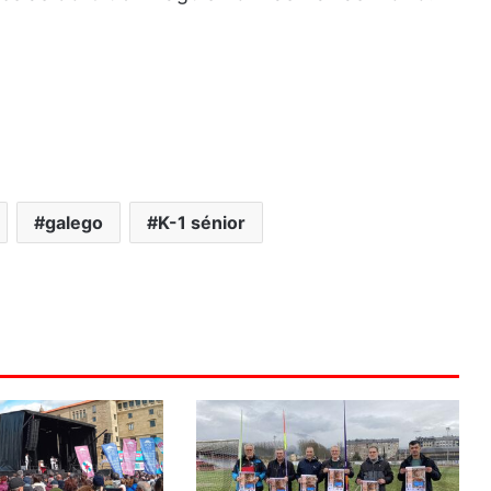
galego
K-1 sénior