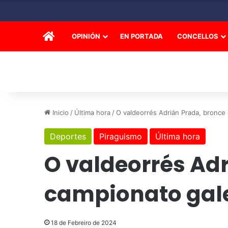
INICIO
OPINIÓN
EN PORTADA
CONCELLOS
Inicio
/
Última hora
/
O valdeorrés Adrián Prada, bronce
Deportes
Piraguismo
Última hora
O valdeorrés Adr
campionato gal
18 de Febreiro de 2024