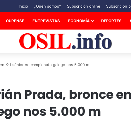
Inicio
¿Quen somos?
Subscrición online
Subscrición p
OURENSE
ENTREVISTAS
ECONOMÍA
DEPORTES
 en K-1 sénior no campionato galego nos 5.000 m
ián Prada, bronce en
ego nos 5.000 m