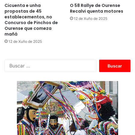
Cicuenta e unha
O 58 Rallye de Ourense
propostas de 45
Recalvi quenta motores
establecementos, no
12 de Xuño de 2025
Concurso de Pinchos de
Ourense que comeza
mañá
12 de Xuño de 2025
B
u
s
c
a
r
: