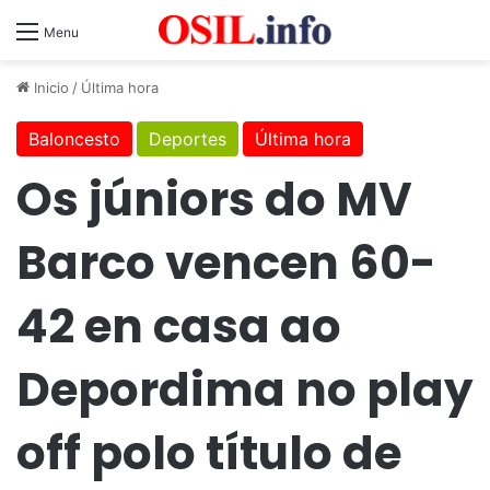
Menu
Inicio
/
Última hora
Baloncesto
Deportes
Última hora
Os júniors do MV
Barco vencen 60-
42 en casa ao
Depordima no play
off polo título de