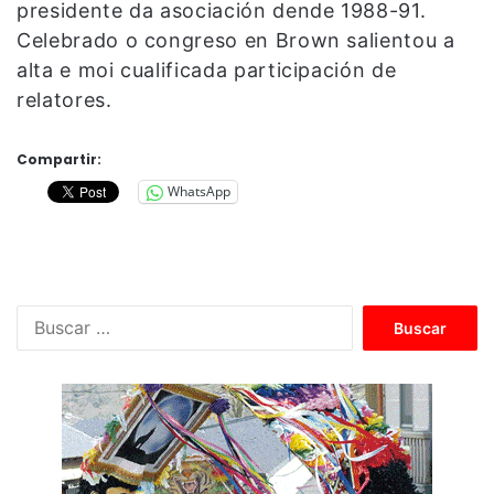
presidente da asociación dende 1988-91.
Celebrado o congreso en Brown salientou a
alta e moi cualificada participación de
relatores.
Compartir:
WhatsApp
B
u
s
c
a
r
: