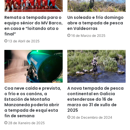
Remata a tempada para o
Un soleado e frío domingo
equipo sénior do MV Barco,
abre a tempada de pesca
en casa e “loitando ata o
en Valdeorras
final”
16 de Marzo de 2025
13 de Abril de 2025
Coa neve caída e prevista,
A nova tempada de pesca
o frío e os canóns, a
continental en Galicia
Estación de Montaña
estenderase do 16 de
Manzaneda podería abrir
marzo ao 31 de xullo de
a tempada de esquí esta
2025
fin de semana
26 de Decembro de 2024
28 de Xaneiro de 2025