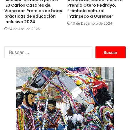
IES Carlos Casares de
Premio Otero Pedrayo,
Viana nos Premios de boas
“símbolo cultural
prácticas de educación
intrínseco a Ourense”
inclusiva 2024
10 de Decembro de 2024
24 de Abril de 2025
B
u
s
c
a
r
: