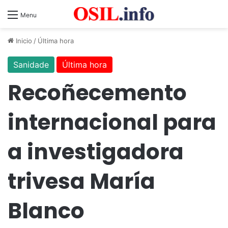
Menu
Inicio
/
Última hora
Sanidade
Última hora
Recoñecemento
internacional para
a investigadora
trivesa María
Blanco