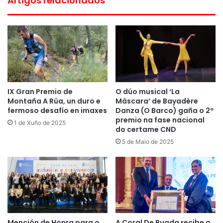
Artigos relacionados
IX Gran Premio de
O dúo musical ‘La
Montaña A Rúa, un duro e
Máscara’ de Bayadère
fermoso desafío en imaxes
Danza (O Barco) gaña o 2º
premio na fase nacional
1 de Xuño de 2025
do certame CND
5 de Maio de 2025
Mención de Honra para o
A Coral De Ruada recibe o