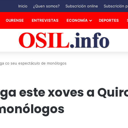
Inicio
¿Quen somos?
Subscrición online
Subscrición p
OURENSE
ENTREVISTAS
ECONOMÍA
DEPORTES
oga co seu espectáculo de monólogos
ga este xoves a Quir
 monólogos