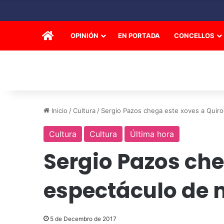
INICIO
OPINIÓN
EN PORTADA
CONCELLOS
Inicio
/
Cultura
/
Sergio Pazos chega este xoves a Quir
Cultura
Cultura
Última hora
Sergio Pazos che
espectáculo de
5 de Decembro de 2017