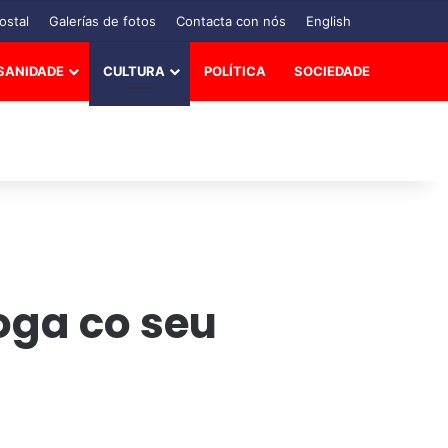
ostal
Galerías de fotos
Contacta con nós
English
SANIDADE
CULTURA
POLÍTICA
SOCIEDADE
oga co seu