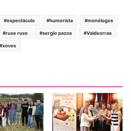
espectáculo
humorista
monólogos
ruxe ruxe
sergio pazos
Valdeorras
xoves