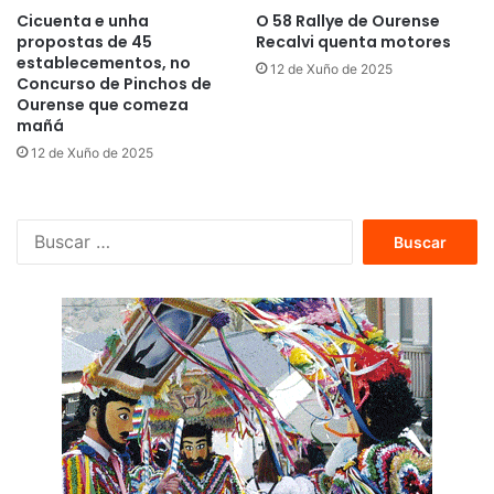
Cicuenta e unha
O 58 Rallye de Ourense
propostas de 45
Recalvi quenta motores
establecementos, no
12 de Xuño de 2025
Concurso de Pinchos de
Ourense que comeza
mañá
12 de Xuño de 2025
B
u
s
c
a
r
: