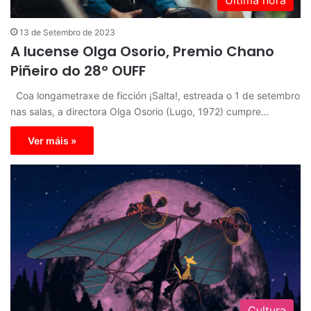
13 de Setembro de 2023
A lucense Olga Osorio, Premio Chano
Piñeiro do 28º OUFF
Coa longametraxe de ficción ¡Salta!, estreada o 1 de setembro
nas salas, a directora Olga Osorio (Lugo, 1972) cumpre…
Ver máis »
Cultura