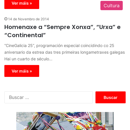
Ver máis »
Cultura
14 de Novembro de 2014
Homenaxe a “Sempre Xonxa”, “Urxa” e
“Continental”
“CineGalicia 25”, programación especial coincidindo co 25
aniversario da estrea das tres primeiras longametraxes galegas
Hai un cuarto de século…
Ver máis »
B
u
s
c
a
r