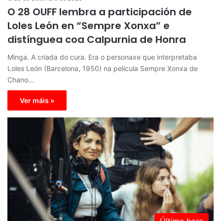
O 28 OUFF lembra a participación de
Loles León en “Sempre Xonxa” e
distínguea coa Calpurnia de Honra
Minga. A criada do cura. Era o personaxe que interpretaba
Loles León (Barcelona, 1950) na película Sempre Xonxa de
Chano…
Ver máis »
Última hora