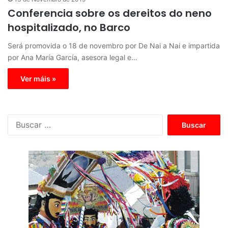
Conferencia sobre os dereitos do neno
hospitalizado, no Barco
Será promovida o 18 de novembro por De Nai a Nai e impartida
por Ana María García, asesora legal e…
Ver máis »
B
u
s
c
a
r
: