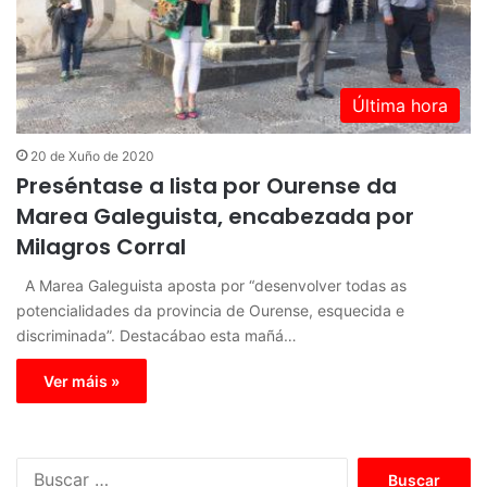
Última hora
20 de Xuño de 2020
Preséntase a lista por Ourense da
Marea Galeguista, encabezada por
Milagros Corral
A Marea Galeguista aposta por “desenvolver todas as
potencialidades da provincia de Ourense, esquecida e
discriminada”. Destacábao esta mañá…
Ver máis »
B