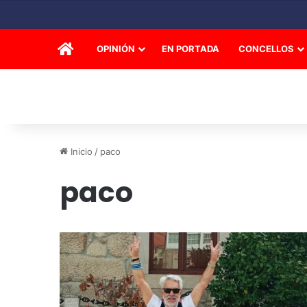
INICIO
OPINIÓN
EN PORTADA
CONCELLOS
Inicio
/
paco
paco