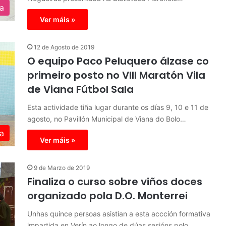
ra
Ver máis »
12 de Agosto de 2019
O equipo Paco Peluquero álzase co
primeiro posto no VIII Maratón Vila
de Viana Fútbol Sala
Esta actividade tiña lugar durante os días 9, 10 e 11 de
agosto, no Pavillón Municipal de Viana do Bolo…
a
Ver máis »
9 de Marzo de 2019
Finaliza o curso sobre viños doces
organizado pola D.O. Monterrei
Unhas quince persoas asistían a esta accción formativa
impartida en Verín ao longo de dúas sesións polo