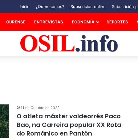
Inicio
¿Quen somos?
Subscrición online
Subscrición p
OURENSE
ENTREVISTAS
ECONOMÍA
DEPORTES
11 de Outubro de 2022
O atleta máster valdeorrés Paco
Bao, na Carreira popular XX Rota
do Románico en Pantón