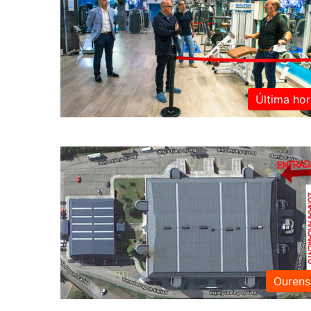
Última hor
Ourens