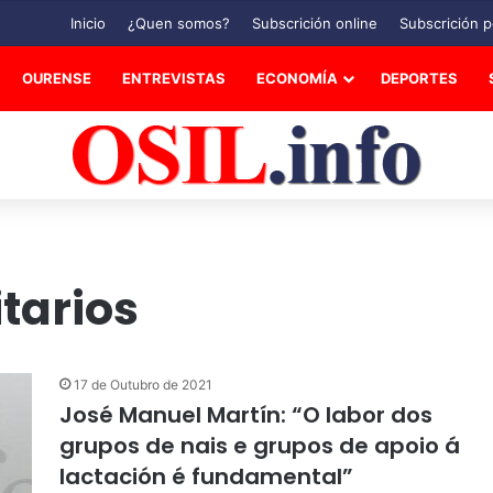
Inicio
¿Quen somos?
Subscrición online
Subscrición p
OURENSE
ENTREVISTAS
ECONOMÍA
DEPORTES
tarios
17 de Outubro de 2021
José Manuel Martín: “O labor dos
grupos de nais e grupos de apoio á
lactación é fundamental”