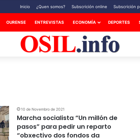
Inicio
¿Quen somos?
Subscrición online
Subscrición p
OURENSE
ENTREVISTAS
ECONOMÍA
DEPORTES
10 de Novembro de 2021
Marcha socialista “Un millón de
pasos” para pedir un reparto
“obxectivo dos fondos da