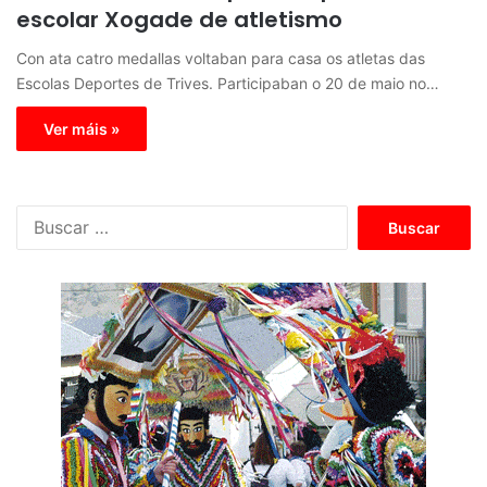
escolar Xogade de atletismo
Con ata catro medallas voltaban para casa os atletas das
Escolas Deportes de Trives. Participaban o 20 de maio no…
Ver máis »
B
u
s
c
a
r
: