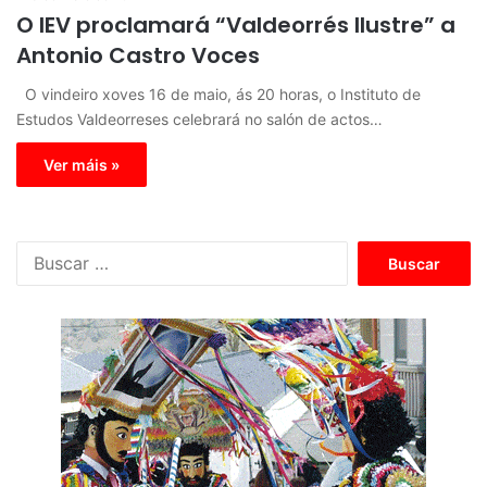
O IEV proclamará “Valdeorrés Ilustre” a
Antonio Castro Voces
O vindeiro xoves 16 de maio, ás 20 horas, o Instituto de
Estudos Valdeorreses celebrará no salón de actos…
Ver máis »
B
u
s
c
a
r
: