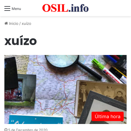
Menu
Inicio
/
xuízo
xuízo
Última hora
5 de Decembro de 2020