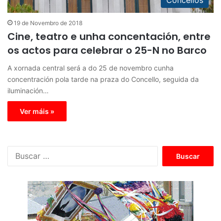
19 de Novembro de 2018
Cine, teatro e unha concentación, entre
os actos para celebrar o 25-N no Barco
A xornada central será a do 25 de novembro cunha
concentración pola tarde na praza do Concello, seguida da
iluminación…
Ver máis »
B
u
s
c
a
r
: