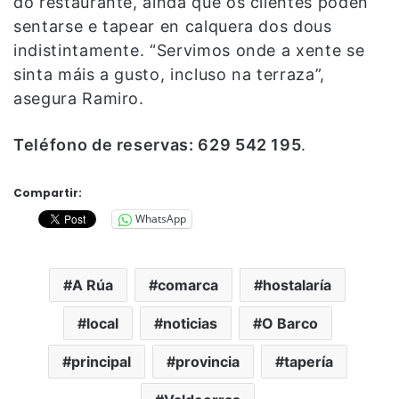
do restaurante, aínda que os clientes poden
sentarse e tapear en calquera dos dous
indistintamente. “Servimos onde a xente se
sinta máis a gusto, incluso na terraza”,
asegura Ramiro.
Teléfono de reservas: 629 542 195
.
Compartir:
WhatsApp
A Rúa
comarca
hostalaría
local
noticias
O Barco
principal
provincia
tapería