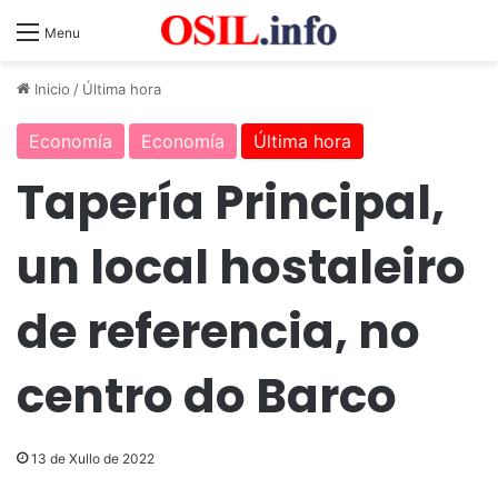
Menu
Inicio
/
Última hora
Economía
Economía
Última hora
Tapería Principal,
un local hostaleiro
de referencia, no
centro do Barco
13 de Xullo de 2022