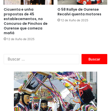
Cicuenta e unha
O 58 Rallye de Ourense
propostas de 45
Recalvi quenta motores
establecementos, no
12 de Xuño de 2025
Concurso de Pinchos de
Ourense que comeza
mañá
12 de Xuño de 2025
B
u
s
c
a
r
: