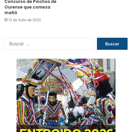
Concurso de Pinchos de
Ourense que comeza
mañá
12 de Xuño de 2025
B
u
s
c
a
r
: