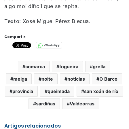
algo moi difícil que se repita.
Texto: Xosé Miguel Pérez Blecua.
Compartir:
WhatsApp
comarca
fogueira
grella
meiga
noite
noticias
O Barco
provincia
queimada
san xoán de río
sardiñas
Valdeorras
Artigos relacionados