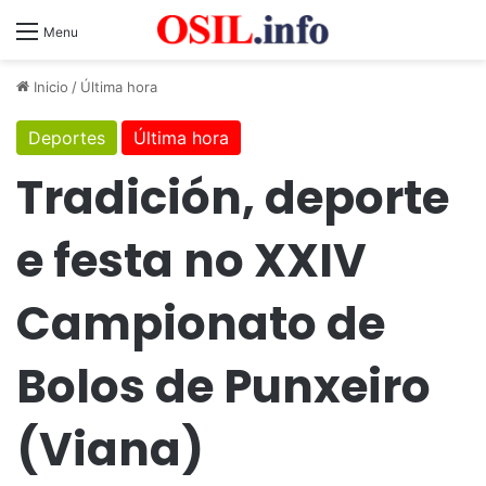
Menu
Inicio
/
Última hora
Deportes
Última hora
Tradición, deporte
e festa no XXIV
Campionato de
Bolos de Punxeiro
(Viana)