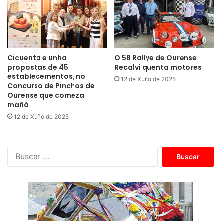
Cicuenta e unha
O 58 Rallye de Ourense
propostas de 45
Recalvi quenta motores
establecementos, no
12 de Xuño de 2025
Concurso de Pinchos de
Ourense que comeza
mañá
12 de Xuño de 2025
B
u
s
c
a
r
: