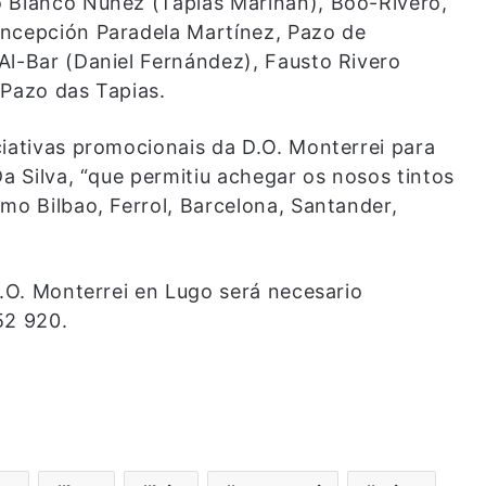
o Blanco Núñez (Tapias Mariñán), Boo-Rivero,
oncepción Paradela Martínez, Pazo de
Al-Bar (Daniel Fernández), Fausto Rivero
 Pazo das Tapias.
ciativas promocionais da D.O. Monterrei para
Da Silva, “que permitiu achegar os nosos tintos
mo Bilbao, Ferrol, Barcelona, Santander,
D.O. Monterrei en Lugo será necesario
52 920.