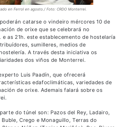
ado en Ferrol en agosto./ Foto: CRDO Monterrei.
poderán catarse o vindeiro mércores 10 de
ación de orixe que se celebrará no
. e as 21h. este establecemento de hostelaría
stribuídores, sumilleres, medios de
stelería. A través desta iniciativa os
iaridades dos viños de Monterrei.
experto Luis Paadín, que ofrecerá
racterísticas edafoclimáticas, variedades de
nación de orixe. Ademais falará sobre os
ei.
arte do túnel son: Pazos del Rey, Ladairo,
 Buble, Crego e Monaguillo, Terras do