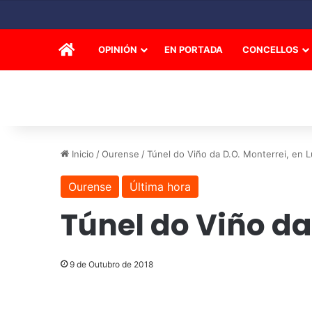
INICIO
OPINIÓN
EN PORTADA
CONCELLOS
Inicio
/
Ourense
/
Túnel do Viño da D.O. Monterrei, en 
Ourense
Última hora
Túnel do Viño da
9 de Outubro de 2018