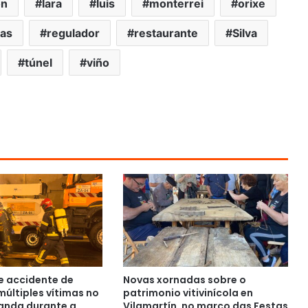
ón
lara
luis
monterrei
orixe
ias
regulador
restaurante
Silva
túnel
viño
e accidente de
Novas xornadas sobre o
múltiples vítimas no
patrimonio vitivinícola en
Canda durante a
Vilamartín, no marco das Festas