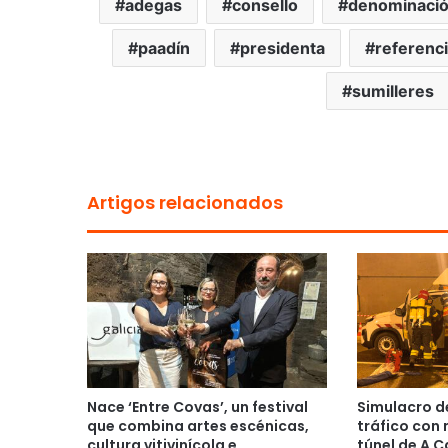
adegas
consello
denominaci
paadín
presidenta
referenc
sumilleres
Artigos relacionados
Nace ‘Entre Covas’, un festival
Simulacro d
que combina artes escénicas,
tráfico con 
cultura vitivinícola e
túnel de A 