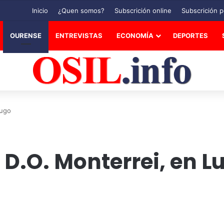
Inicio
¿Quen somos?
Subscrición online
Subscrición p
OURENSE
ENTREVISTAS
ECONOMÍA
DEPORTES
Lugo
 D.O. Monterrei, en L