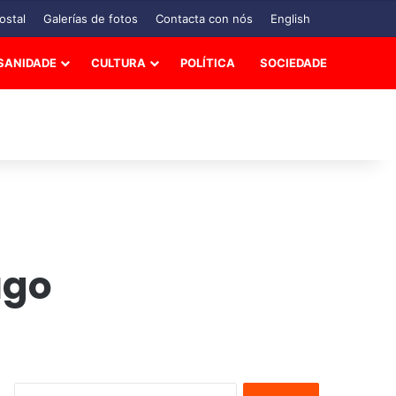
ostal
Galerías de fotos
Contacta con nós
English
SANIDADE
CULTURA
POLÍTICA
SOCIEDADE
ugo
B