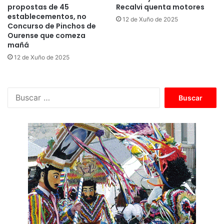
propostas de 45
Recalvi quenta motores
establecementos, no
12 de Xuño de 2025
Concurso de Pinchos de
Ourense que comeza
mañá
12 de Xuño de 2025
B
u
s
c
a
r
: