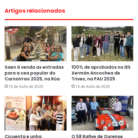
Artigos relacionados
Saen á venda as entradas
100% de aprobados no IES
para a cea popular do
Xermán Ancochea de
CarnaVrao 2025, na Rúa
Trives, na PAU 2025
13 de Xuño de 2025
13 de Xuño de 2025
Cicuenta e unha
O 58 Rallye de Ourense