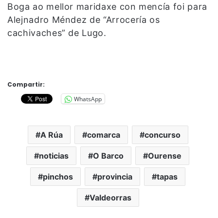
Boga ao mellor maridaxe con mencía foi para
Alejnadro Méndez de “Arrocería os
cachivaches” de Lugo.
Compartir:
WhatsApp
A Rúa
comarca
concurso
noticias
O Barco
Ourense
pinchos
provincia
tapas
Valdeorras