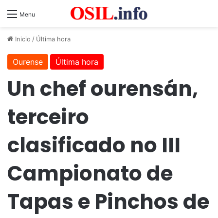
Menu
Inicio
/
Última hora
Ourense
Última hora
Un chef ourensán,
terceiro
clasificado no III
Campionato de
Tapas e Pinchos de