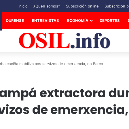
Inicio
¿Quen somos?
Subscrición online
Subscrición p
OURENSE
ENTREVISTAS
ECONOMÍA
DEPORTES
ha cociña mobiliza aos servizos de emerxencia, no Barco
campá extractora du
vizos de emerxencia,