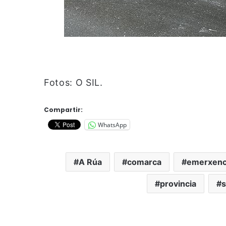
Fotos: O SIL.
Compartir:
WhatsApp
A Rúa
comarca
emerxenc
provincia
s