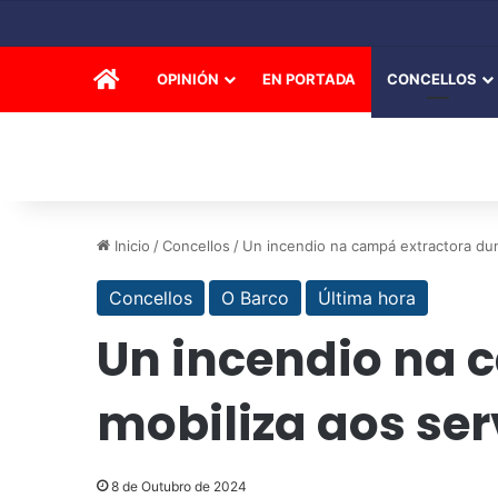
INICIO
OPINIÓN
EN PORTADA
CONCELLOS
Inicio
/
Concellos
/
Un incendio na campá extractora dun
Concellos
O Barco
Última hora
Un incendio na 
mobiliza aos ser
8 de Outubro de 2024