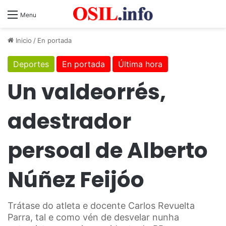
Menu
Inicio
/
En portada
Deportes
En portada
Última hora
Un valdeorrés,
adestrador
persoal de Alberto
Núñez Feijóo
Trátase do atleta e docente Carlos Revuelta
Parra, tal e como vén de desvelar nunha