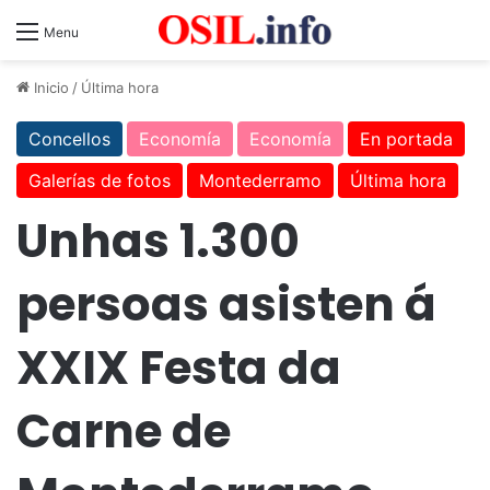
Menu
Inicio
/
Última hora
Concellos
Economía
Economía
En portada
Galerías de fotos
Montederramo
Última hora
Unhas 1.300
persoas asisten á
XXIX Festa da
Carne de