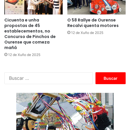
Cicuenta e unha
O 58 Rallye de Ourense
propostas de 45
Recalvi quenta motores
establecementos, no
12 de Xuño de 2025
Concurso de Pinchos de
Ourense que comeza
mañá
12 de Xuño de 2025
B
u
s
c
a
r
: