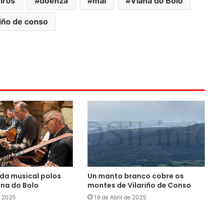
iros
doenza
mal
Viana do Bolo
riño de conso
da musical polos
Un manto branco cobre os
ana do Bolo
montes de Vilariño de Conso
e 2025
19 de Abril de 2025