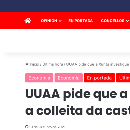
INICIO
OPINIÓN
EN PORTADA
CONCELLOS
Inicio
/
Última hora
/
UUAA pide que a Xunta investigue 
Economía
Economía
En portada
Últi
UUAA pide que a
a colleita da ca
19 de Outubro de 2021