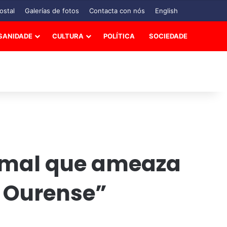
ostal
Galerías de fotos
Contacta con nós
English
SANIDADE
CULTURA
POLÍTICA
SOCIEDADE
o mal que ameaza
e Ourense”