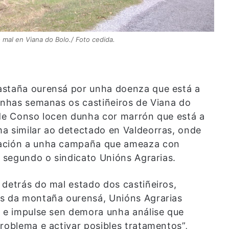
 mal en Viana do Bolo./ Foto cedida.
astaña ourensá por unha doenza que está a
gunhas semanas os castiñeiros de Viana do
 de Conso locen dunha cor marrón que está a
a similar ao detectado en Valdeorras, onde
pación a unha campaña que ameaza con
, segundo o sindicato Unións Agrarias.
 detrás do mal estado dos castiñeiros,
as da montaña ourensá, Unións Agrarias
e e impulse sen demora unha análise que
roblema e activar posibles tratamentos”,