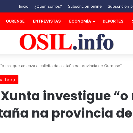
Inicio
¿Quen somos?
Subscrición online
Subscrición p
OURENSE
ENTREVISTAS
ECONOMÍA
DEPORTES
“o mal que ameaza a colleita da castaña na provincia de Ourense”
ma hora
 Xunta investigue “
staña na provincia d