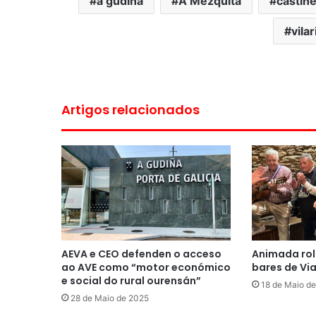
a gudiña
A Mezquita
castiñe
vila
Artigos relacionados
AEVA e CEO defenden o acceso
Animada rol
ao AVE como “motor económico
bares de Vi
e social do rural ourensán”
18 de Maio d
28 de Maio de 2025