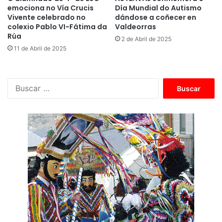
emociona no Vía Crucis
Día Mundial do Autismo
Vivente celebrado no
dándose a coñecer en
colexio Pablo VI-Fátima da
Valdeorras
Rúa
2 de Abril de 2025
11 de Abril de 2025
B
u
s
c
a
r
: