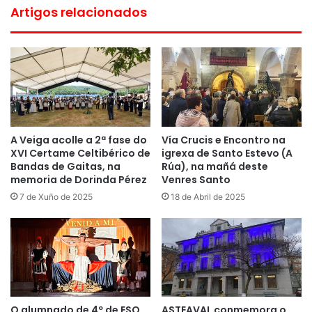
Artigos relacionados
A Veiga acolle a 2ª fase do
Vía Crucis e Encontro na
XVI Certame Celtibérico de
igrexa de Santo Estevo (A
Bandas de Gaitas, na
Rúa), na mañá deste
memoria de Dorinda Pérez
Venres Santo
7 de Xuño de 2025
18 de Abril de 2025
O alumnado de 4º de ESO
ASTEAVAL conmemora o