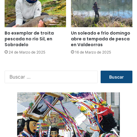
Bo exemplar de troita
Un soleado e frío domingo
pescada no río Sil, en
abre a tempada de pesca
Sobradelo
en Valdeorras
24 de Marzo de 2025
16 de Marzo de 2025
B
u
s
c
a
r
: