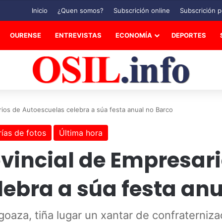
Inicio
¿Quen somos?
Subscrición online
Subscrición p
OURENSE
ENTREVISTAS
ECONOMÍA
DEPORTES
rios de Autoescuelas celebra a súa festa anual no Barco
rías de fotos
Última hora
vincial de Empresari
ebra a súa festa anu
goaza, tiña lugar un xantar de confraterniz