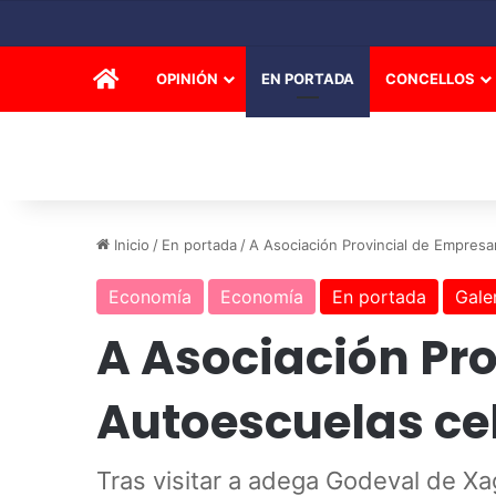
INICIO
OPINIÓN
EN PORTADA
CONCELLOS
Inicio
/
En portada
/
A Asociación Provincial de Empresa
Economía
Economía
En portada
Gale
A Asociación Pro
Autoescuelas cel
Tras visitar a adega Godeval de Xa