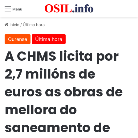
Menu
Inicio
/
Última hora
Ourense
Última hora
A CHMS licita por
2,7 millóns de
euros as obras de
mellora do
saneamento de