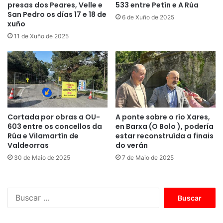
presas dos Peares, Velle e
533 entre Petín e A Rúa
San Pedro os días 17 e 18 de
6 de Xuño de 2025
xuño
11 de Xuño de 2025
Cortada por obras a OU-
A ponte sobre o río Xares,
603 entre os concellos da
en Barxa (O Bolo ), podería
Rúa e Vilamartín de
estar reconstruída a finais
Valdeorras
do verán
30 de Maio de 2025
7 de Maio de 2025
B
u
s