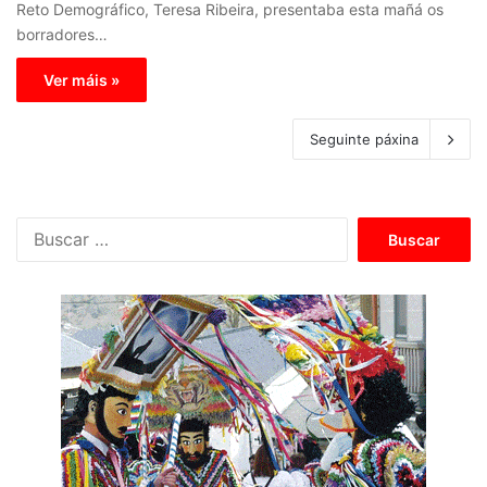
Reto Demográfico, Teresa Ribeira, presentaba esta mañá os
borradores…
Ver máis »
Seguinte páxina
B
u
s
c
a
r
: