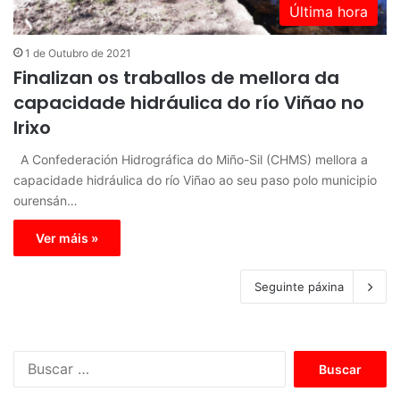
Última hora
1 de Outubro de 2021
Finalizan os traballos de mellora da
capacidade hidráulica do río Viñao no
Irixo
A Confederación Hidrográfica do Miño-Sil (CHMS) mellora a
capacidade hidráulica do río Viñao ao seu paso polo municipio
ourensán…
Ver máis »
Seguinte páxina
B
u
s