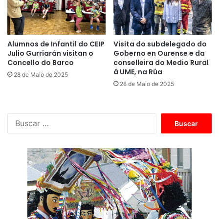
Alumnos de Infantil do CEIP
Visita do subdelegado do
Julio Gurriarán visitan o
Goberno en Ourense e da
Concello do Barco
conselleira do Medio Rural
á UME, na Rúa
28 de Maio de 2025
28 de Maio de 2025
B
u
s
c
a
r
: