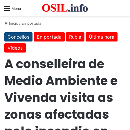
Menu
Inicio
/
En portada
Concellos
En portada
Rubiá
Última hora
Vídeos
A conselleira de
Medio Ambiente e
Vivenda visita as
zonas afectadas