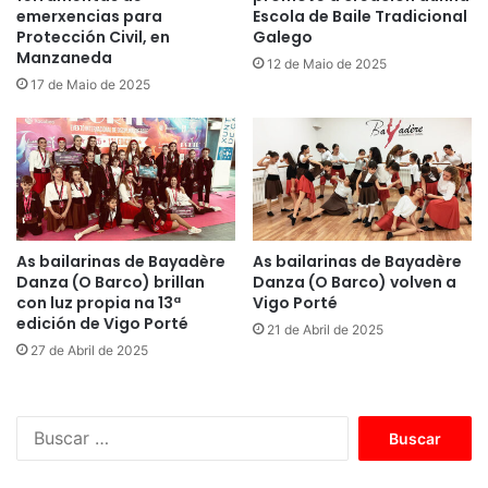
emerxencias para
Escola de Baile Tradicional
Protección Civil, en
Galego
Manzaneda
12 de Maio de 2025
17 de Maio de 2025
As bailarinas de Bayadère
As bailarinas de Bayadère
Danza (O Barco) brillan
Danza (O Barco) volven a
con luz propia na 13ª
Vigo Porté
edición de Vigo Porté
21 de Abril de 2025
27 de Abril de 2025
B
u
s