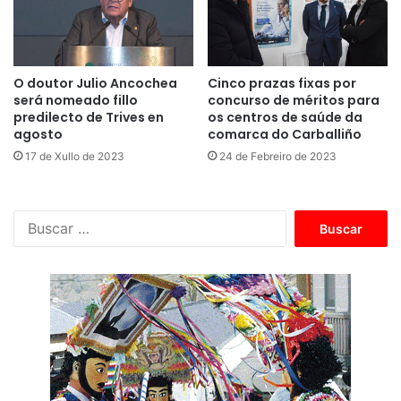
O doutor Julio Ancochea
Cinco prazas fixas por
será nomeado fillo
concurso de méritos para
predilecto de Trives en
os centros de saúde da
agosto
comarca do Carballiño
17 de Xullo de 2023
24 de Febreiro de 2023
B
u
s
c
a
r
: