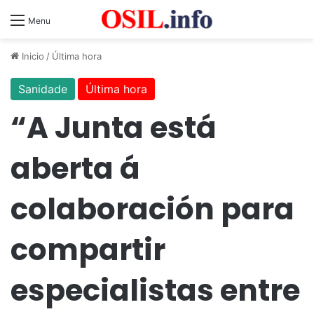
Menu
Inicio
/
Última hora
Sanidade
Última hora
“A Junta está
aberta á
colaboración para
compartir
especialistas entre