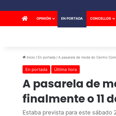
INICIO
OPINIÓN
EN PORTADA
CONCELLOS
Inicio
/
En portada
/
A pasarela de moda do Centro Comer
En portada
Última hora
A pasarela de m
finalmente o 11 
Estaba prevista para este sábado 27