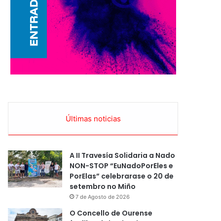
Últimas noticias
A II Travesía Solidaria a Nado
NON-STOP “EuNadoPorEles e
PorElas” celebrarase o 20 de
setembro no Miño
7 de Agosto de 2026
O Concello de Ourense