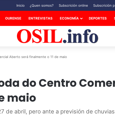
Inicio
¿Quen somos?
Subscrición online
Subscrición p
OURENSE
ENTREVISTAS
ECONOMÍA
DEPORTES
cial Aberto será finalmente o 11 de maio
oda do Centro Comer
de maio
 de abril, pero ante a previsión de chuvias