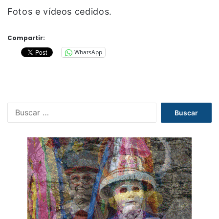
Fotos e vídeos cedidos.
Compartir:
WhatsApp
B
u
s
c
a
r
: