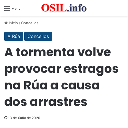
Menu
Inicio
/
Concellos
A Rúa
Concellos
A tormenta volve
provocar estragos
na Rúa a causa
dos arrastres
13 de Xuño de 2026