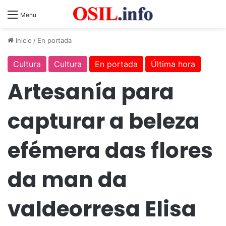
Menu
Inicio
/
En portada
Cultura
Cultura
En portada
Última hora
Artesanía para
capturar a beleza
efémera das flores
da man da
valdeorresa Elisa