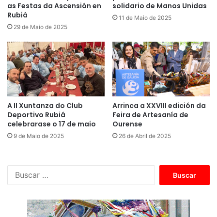
as Festas da Ascensión en
solidario de Manos Unidas
Rubiá
11 de Maio de 2025
29 de Maio de 2025
A II Xuntanza do Club
Arrinca a XXVIII edición da
Deportivo Rubiá
Feira de Artesanía de
celebrarase o 17 de maio
Ourense
9 de Maio de 2025
26 de Abril de 2025
B
u
s
c
a