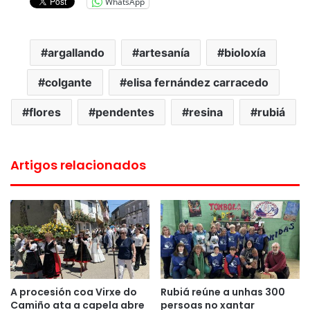
WhatsApp
argallando
artesanía
bioloxía
colgante
elisa fernández carracedo
flores
pendentes
resina
rubiá
Artigos relacionados
A procesión coa Virxe do
Rubiá reúne a unhas 300
Camiño ata a capela abre
persoas no xantar