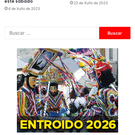
este sábado
22 de Xuño de 2023
6 de Xullo de 2023
B
u
s
c
a
r
: