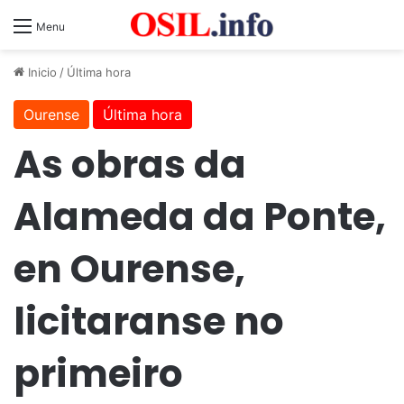
Menu
Inicio
/
Última hora
Ourense
Última hora
As obras da
Alameda da Ponte,
en Ourense,
licitaranse no
primeiro