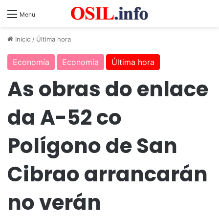
Menu
Inicio
/
Última hora
Economía
Economía
Última hora
As obras do enlace
da A-52 co
Polígono de San
Cibrao arrancarán
no verán