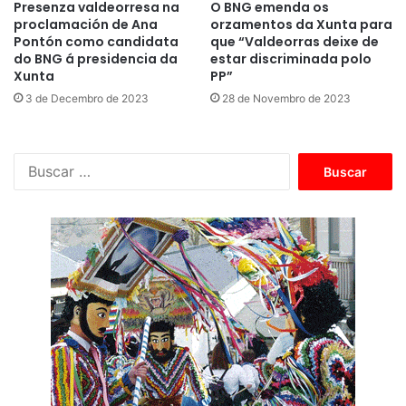
Presenza valdeorresa na
O BNG emenda os
proclamación de Ana
orzamentos da Xunta para
Pontón como candidata
que “Valdeorras deixe de
do BNG á presidencia da
estar discriminada polo
Xunta
PP”
3 de Decembro de 2023
28 de Novembro de 2023
B
u
s
c
a
r
: