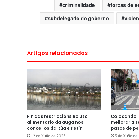
criminalidade
forzas de s
subdelegado do goberno
viole
Artigos relacionados
Fin das restriccións no uso
Colocando l
alimentario da auga nos
mellorar a 
concellos da Rúa e Petín
pasos de pe
12 de Xuño de 2025
5 de Xuño de