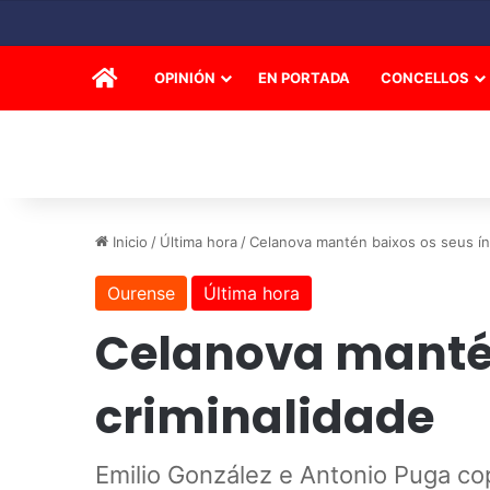
INICIO
OPINIÓN
EN PORTADA
CONCELLOS
Inicio
/
Última hora
/
Celanova mantén baixos os seus ín
Ourense
Última hora
Celanova mantén
criminalidade
Emilio González e Antonio Puga co