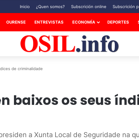
Inicio
¿Quen somos?
Subscrición online
Subscrición p
OURENSE
ENTREVISTAS
ECONOMÍA
DEPORTES
dices de criminalidade
 baixos os seus índ
presiden a Xunta Local de Seguridade na que